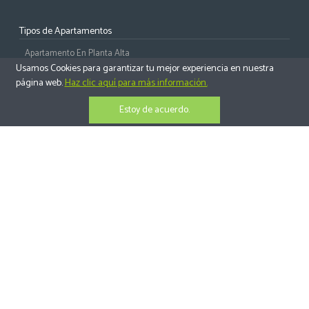
Tipos de Apartamentos
Apartamento En Planta Alta
Usamos Cookies para garantizar tu mejor experiencia en nuestra
Apartamento En Planta Media
página web.
Haz clic aquí para más información.
Apartamento En Planta Baja
Estoy de acuerdo.
Ático
Tipos de casas
Chalet - Villas
Semi Adosado
Adosado
Todas Las Casas