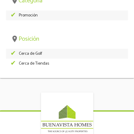
Categoría
place
Promoción
Posición
place
Cerca de Golf
Cerca de Tiendas