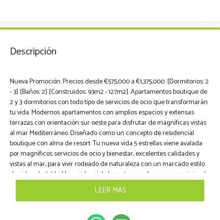
Descripción
Nueva Promoción: Precios desde €575,000 a €1,375,000. [Dormitorios: 2
- 3] [Baños: 2] [Construidos: 93m2 - 127m2]. Apartamentos boutique de
2 y 3 dormitorios con todo tipo de servicios de ocio que transformarán
tu vida. Modernos apartamentos con amplios espacios y extensas
terrazas con orientación sur oeste para disfrutar de magníficas vistas
al mar Mediterráneo. Diseñado como un concepto de residencial
boutique con alma de resort. Tu nueva vida 5 estrellas viene avalada
por magníficos servicios de ocio y bienestar, excelentes calidades y
vistas al mar, para vivir rodeado de naturaleza con un marcado estilo
de vida saludable. Un residencial elegante y moderno con servicios de
ocio y wellness premium: 3 piscinas comunitarias y una piscina
LEER MAS
cubierta spa, baño turco, sauna, gimnasio completamente equipado,
club social, sala de coworking y zonas ajardinadas. La certificación de
Passive House implica viviendas con alta eficiencia energética, una