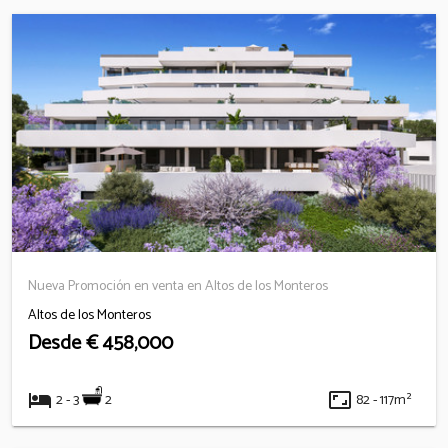
Nueva Promoción en venta en Altos de los Monteros
Altos de los Monteros
Desde
€ 458,000
hotel
aspect_ratio
2
2 - 3
82 - 117m²