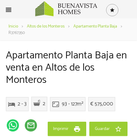
reorder
star
Inicio
>
Altos de los Monteros
>
Apartamento Planta Baja
>
R3767350
Apartamento Planta Baja en
venta en Altos de los
Monteros
2
2 - 3
93 - 127m²
€ 575,000
hotel
aspect_ratio
mail_outline
print
star_border
Imprimir
Guardar