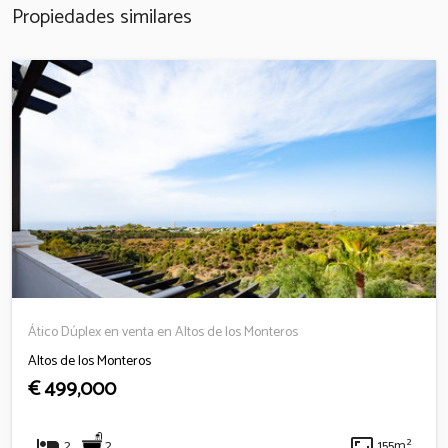
Propiedades similares
Ático Dúplex en venta en Altos de los Monteros
Altos de los Monteros
€ 499,000
hotel
aspect_ratio
2
2
155m²