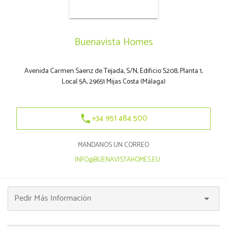
Buenavista Homes
Avenida Carmen Saenz de Tejada, S/N, Edificio S208, Planta 1,
Local 5A, 29651 Mijas Costa (Málaga)
+34 951 484 500
phone
MANDANOS UN CORREO
|
INFO@BUENAVISTAHOMES.EU
Pedir Más Información
arrow_drop_down