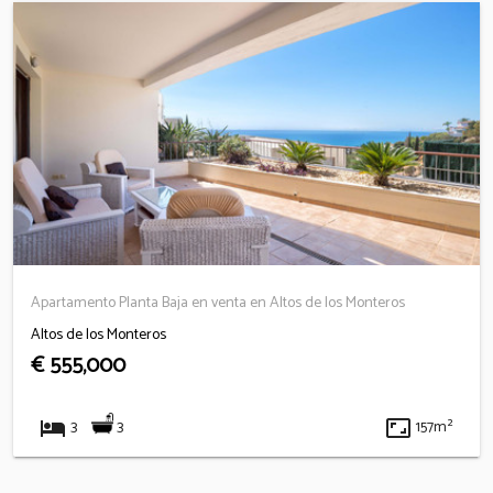
Apartamento Planta Baja en venta en Altos de los Monteros
Altos de los Monteros
€ 555,000
hotel
aspect_ratio
3
3
157m²