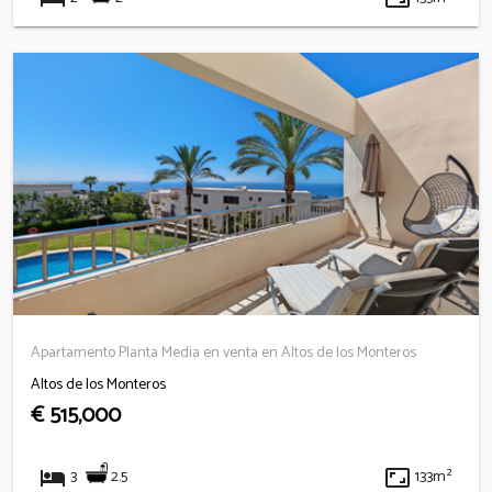
Apartamento Planta Media en venta en Altos de los Monteros
Altos de los Monteros
€ 515,000
hotel
aspect_ratio
2.5
3
133m²