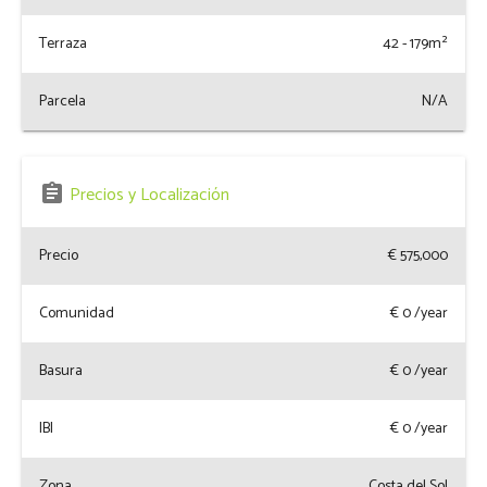
Terraza
42 - 179m²
Parcela
N/A
assignment
Precios y Localización
Precio
€ 575,000
Comunidad
€
0
/year
Basura
€
0
/year
IBI
€
0
/year
Zona
Costa del Sol