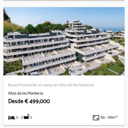
Nueva Promoción en venta en Altos de los Monteros
Altos de los Monteros
Desde
€ 499,000
hotel
aspect_ratio
2
2 - 3
84 - 156m²