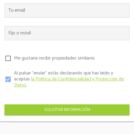
Tu email
Fijo o móvil
Me gustaria recibir propiedades similares
check_box_outline_blank
Al pulsar "enviar" estás declarando que has leído y
aceptas
la Política de Confidencialidad y Protección de
check_box
Datos
.
SOLICITAR INFORMACIÓN