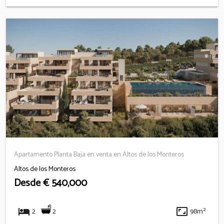
Apartamento Planta Baja en venta en Altos de los Monteros
Altos de los Monteros
Desde
€ 540,000
hotel
aspect_ratio
2
2
98m²