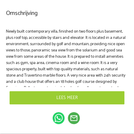
Omschrijving
Newly built contemporary villa, finished on two floors plus basement,
plus roof top, accessible by stairs and elevator. It is located in a natural
environment, surrounded by golf and mountain, providing nice open
views to those, panoramic sea view from the solarium and good sea
view from some areas of the house. It is prepared to install amenities
such as gym, spa area, cinema room and a wine room. It is a very
spacious property, built with top quality materials, such as natural
stone and Travertino marble floors. A very nice area ‌with ‌24h ‌security
‌and a ‌club ‌house ‌that ‌offers an ‌18 holes golf ‌course designed ‌by
Severiano ‌Ballesteros, ‌a ‌tennis club, a ‌bowling ‌alley, ‌restaurants, ‌shops
‌and ‌a ‌gym.
LEES MEER
mail_outline