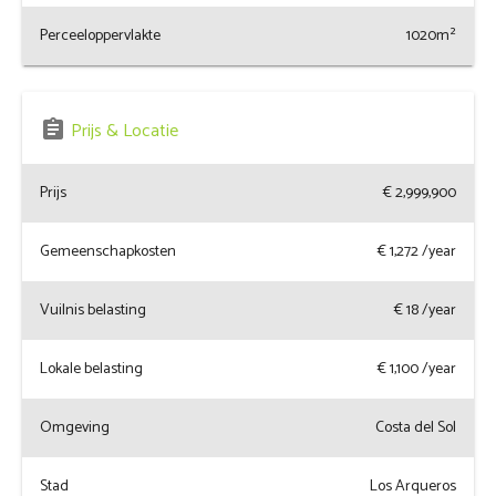
Perceeloppervlakte
1020m²
assignment
Prijs & Locatie
Prijs
€ 2,999,900
Gemeenschapkosten
€
1,272
/year
Vuilnis belasting
€
18
/year
Lokale belasting
€
1,100
/year
Omgeving
Costa del Sol
Stad
Los Arqueros