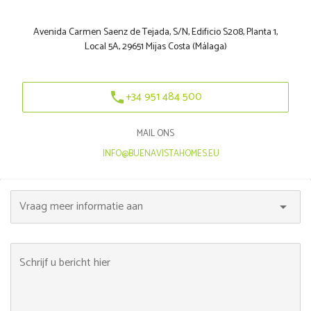
Avenida Carmen Saenz de Tejada, S/N, Edificio S208, Planta 1,
Local 5A, 29651 Mijas Costa (Málaga)
+34 951 484 500
phone
MAIL ONS
|
INFO@BUENAVISTAHOMES.EU
Vraag meer informatie aan
arrow_drop_down
Schrijf u bericht hier