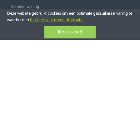
Benedenwoning
Deze website gebruikt cookies om een optimale gebruikerservaring te
Tussenverdieping
waarborgen
Klik hier voor meer informatie
Bovenwoning
Ik ga akkoord
Penthouse
Huis Types
Villa
2-Onder-1-Kapwoning
Geschakelde Woning
Alle Huizen