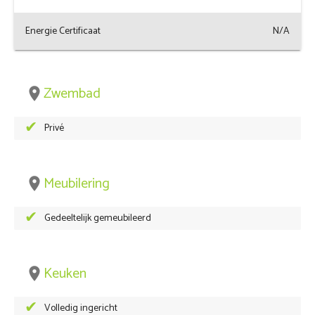
Energie Certificaat
N/A
Zwembad
place
Privé
Meubilering
place
Gedeeltelijk gemeubileerd
Keuken
place
Volledig ingericht