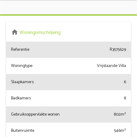
home
Woningomschrijving
Referentie
R3575629
Woningtype
Vrijstaande Villa
Slaapkamers
6
Badkamers
8
Gebruiksoppervlakte wonen
802m²
Buitenruimte
546m²