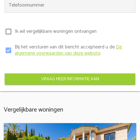
Telefoonnummer
Ik wil vergelijkbare woningen ontvangen
check_box_outline_blank
Bij het versturen van dit bericht accepteerd u de
De
check_box
algemene voorwaarden van deze website
.
VRAAG MEER INFORMATIE AAN
Vergelijkbare woningen