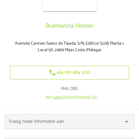
Buenavista Homes
Avenida Carmen Saenz de Tejada, S/N, Edificio S208, Planta 1,
Local 5A, 29651 Mijas Costa (Málaga)
+34 951 484 500
phone
MAIL ONS
|
INFO@BUENAVISTAHOMES.EU
Vraag meer informatie aan
arrow_drop_down