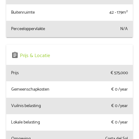
Buitenruimte
42 - 179m²
Perceeloppervlakte
N/A
assignment
Prijs & Locatie
Prijs
€ 575,000
Gemeenschapkosten
€
0
/year
Vuilnis belasting
€
0
/year
Lokale belasting
€
0
/year
Omgeving
Costa del Sol