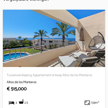
Tussenverdieping Appartement te koop Altos de los Monteros
Altos de los Monteros
€ 515,000
hotel
aspect_ratio
2.5
3
133m²