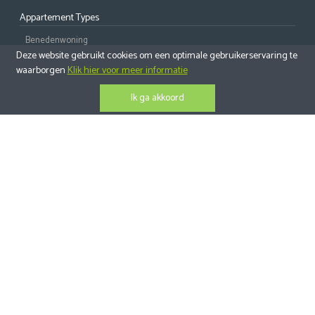
Appartement Types
Benedenwoning
Deze website gebruikt cookies om een optimale gebruikerservaring te
Tussenverdieping
waarborgen
Klik hier voor meer informatie
Bovenwoning
Ik ga akkoord
Penthouse
Huis Types
Villa
2-Onder-1-Kapwoning
Geschakelde Woning
Alle Huizen