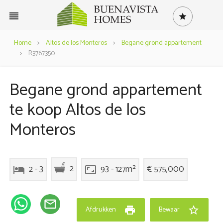
reorder
star
Home
>
Altos de los Monteros
>
Begane grond appartement
>
R3767350
Begane grond appartement
te koop Altos de los
Monteros
2
2 - 3
93 - 127m²
€ 575,000
hotel
aspect_ratio
mail_outline
print
star_border
Afdrukken
Bewaar