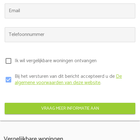
Email
Telefoonnummer
Ik wil vergelijkbare woningen ontvangen
check_box_outline_blank
Bij het versturen van dit bericht accepteerd u de
De
check_box
algemene voorwaarden van deze website
.
VRAAG MEER INFORMATIE AAN
Vergelijkbare woningen