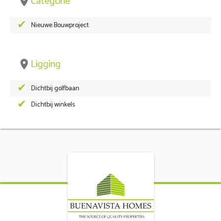
Categorie
place
Nieuwe Bouwproject
Ligging
place
Dichtbij golfbaan
Dichtbij winkels