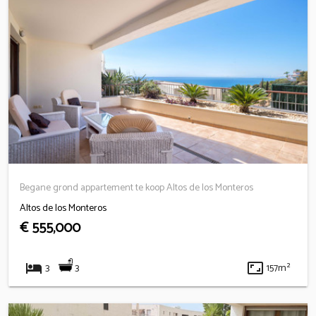
Begane grond appartement te koop Altos de los Monteros
Altos de los Monteros
€ 555,000
hotel
aspect_ratio
3
3
157m²