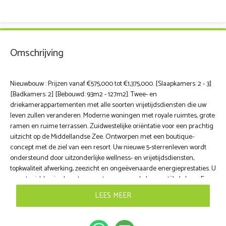
Omschrijving
Nieuwbouw : Prijzen vanaf €575,000 tot €1,375,000. [Slaapkamers: 2 - 3]
[Badkamers: 2] [Bebouwd: 93m2 - 127m2]. Twee- en
driekamerappartementen met alle soorten vrijetijdsdiensten die uw
leven zullen veranderen. Moderne woningen met royale ruimtes, grote
ramen en ruime terrassen. Zuidwestelijke oriëntatie voor een prachtig
uitzicht op de Middellandse Zee. Ontworpen met een boutique-
concept met de ziel van een resort. Uw nieuwe 5-sterrenleven wordt
ondersteund door uitzonderlijke wellness- en vrijetijdsdiensten,
topkwaliteit afwerking, zeezicht en ongeëvenaarde energieprestaties. U
woont midden in de natuur, met een gezonde levensstijl als kern. Een
elegant en modern project met hoogwaardige faciliteiten: 3
LEES MEER
buitenzwembaden, een verwarmd binnenbad, spa, Turks bad, volledig
uitgeruste fitnessruimte, coworking lounge en tuinen. Het Passiefhuis-
certificaat staat voor hoge energie-efficiëntie, milieubewustzijn en een