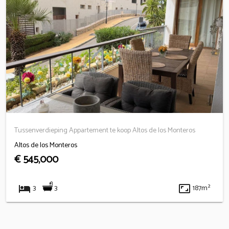
Tussenverdieping Appartement te koop Altos de los Monteros
Altos de los Monteros
€ 545,000
hotel
aspect_ratio
3
3
187m²